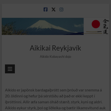
Skip
to
content
Aikikai Reykjavík
Aikido Kobayashi dojo
Aikido er japönsk bardagaíþrótt sem þróuð var snemma á
20. öldinni og hefur þá sérstöðu að það er ekki keppt í
íþróttinni. Allir æfa saman óháð stærð, styrk, kyni og aldri.
Aikido eykur styrk, þol og liðleika og bætir líkamsvitund auk