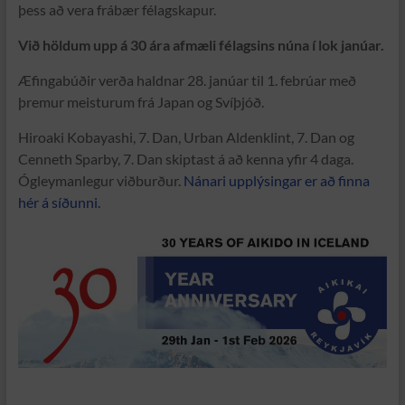
þess að vera frábær félagskapur.
Við höldum upp á 30 ára afmæli félagsins núna í lok janúar.
Æfingabúðir verða haldnar 28. janúar til 1. febrúar með
þremur meisturum frá Japan og Svíþjóð.
Hiroaki Kobayashi, 7. Dan, Urban Aldenklint, 7. Dan og
Cenneth Sparby, 7. Dan skiptast á að kenna yfir 4 daga.
Ógleymanlegur viðburður.
Nánari upplýsingar er að finna
hér á síðunni.