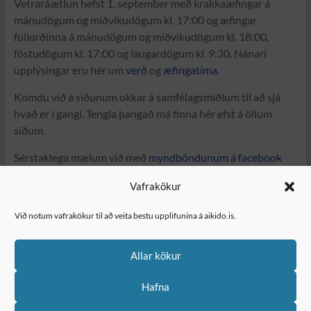
Vetraráætlun hefst 1. september með krakkaæfingar á
mánudögum og miðvikudögum kl. 17:00 og æfingar
fullorðinna á mánudögum og miðvikudögum kl. 18:00,
föstudögum kl. 17:00 og laugardögum kl. 9:30. Nánari
upplýsingar eru hér um
verð
og
æfingatíma
.
Komdu við á síðunum okkar á samfélagsmiðlum til að sjá
hvað er í gangi. Tengla þangað má finna hér efst á öllum
síðum.
Sérstaklega mælum við með
myndböndunum á facebook
síðunni okkar
.
Vafrakökur
Við notum vafrakökur til að veita bestu upplifunina á aikido.is.
Copyright © 2026
Aikikai Reykjavík
Allar kökur
Hafna